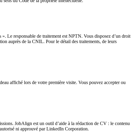
au sens du Code de la propriété intellectuelle.
s ». Le responsable de traitement est NPTN. Vous disposez d’un droit
ation auprès de la CNIL. Pour le détail des traitements, de leurs
andeau affiché lors de votre première visite. Vous pouvez accepter ou
issions. JobAlign est un outil d’aide à la rédaction de CV : le contenu
cié, autorisé ni approuvé par LinkedIn Corporation.