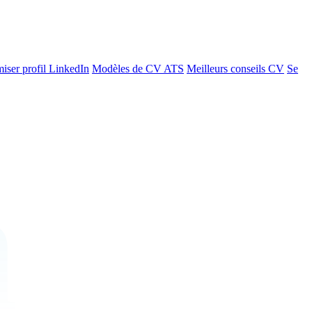
iser profil LinkedIn
Modèles de CV ATS
Meilleurs conseils CV
Se
n