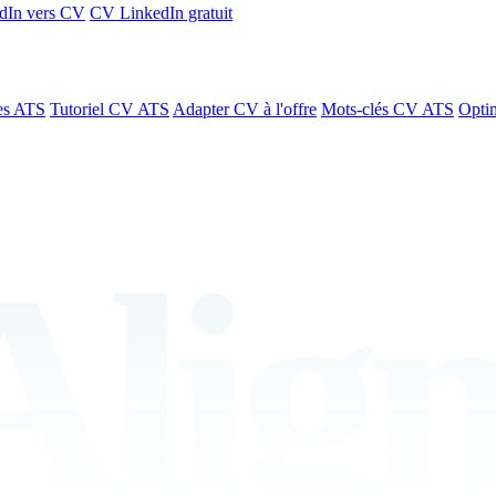
dIn vers CV
CV LinkedIn gratuit
es ATS
Tutoriel CV ATS
Adapter CV à l'offre
Mots-clés CV ATS
Optim
Alig