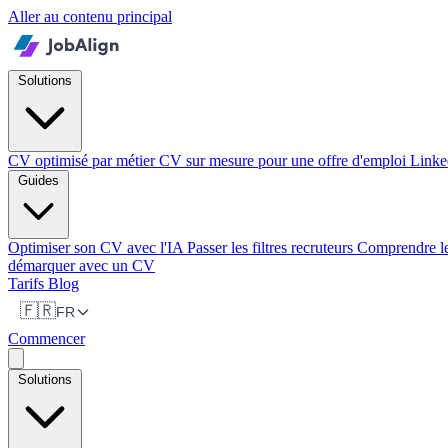
Aller au contenu principal
Solutions
CV optimisé par métier
CV sur mesure pour une offre d'emploi
Linke
Guides
Optimiser son CV avec l'IA
Passer les filtres recruteurs
Comprendre l
démarquer avec un CV
Tarifs
Blog
🇫🇷
FR
Commencer
Solutions