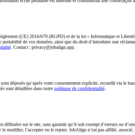
utorisation écrite préalable est interdite et constituerait une contrefaçon 
 Règlement (UE) 2016/679 (RGPD) et de la loi « Informatique et Liberté
de portabilité de vos données, ainsi que du droit d’introduire une réclam
tialité
. Contact : privacy@jobalign.app.
e sont déposés qu’après votre consentement explicite, recueilli via le b
és sont détaillées dans notre
politique de confidentialité
.
s diffusées sur le site, sans garantir qu’il soit exempt d’erreurs ou d’om
 de le modifier, l’accepter ou le rejeter. JobAlign n’est pas affilié, asso