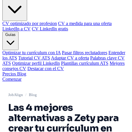
CV optimizado por profesion
CV a medida para una oferta
LinkedIn a CV
CV LinkedIn gratis
Guías
Optimizar tu currículum con IA
Pasar filtros reclutadores
Entender
los ATS
Tutorial CV ATS
Adaptar CV a oferta
Palabras clave CV
ATS
Optimizar perfil LinkedIn
Plantillas currículum ATS
Mejores
consejos CV
Destacar con el CV
Precios
Blog
Comenzar
JobAlign
/
Blog
Las 4 mejores
alternativas a Zety para
crear tu currículum en