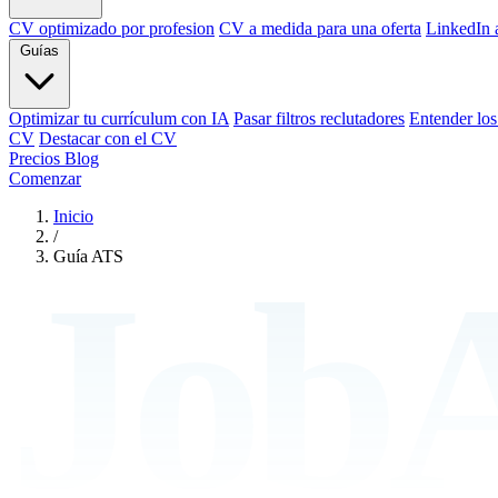
CV optimizado por profesion
CV a medida para una oferta
LinkedIn
Guías
Optimizar tu currículum con IA
Pasar filtros reclutadores
Entender lo
CV
Destacar con el CV
Precios
Blog
Comenzar
Inicio
/
Guía ATS
JobA