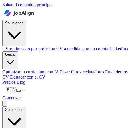
Saltar al contenido principal
Soluciones
CV optimizado por profesion
CV a medida para una oferta
LinkedIn
Guías
Optimizar tu currículum con IA
Pasar filtros reclutadores
Entender lo
CV
Destacar con el CV
Precios
Blog
🇪🇸
ES
Comenzar
Soluciones