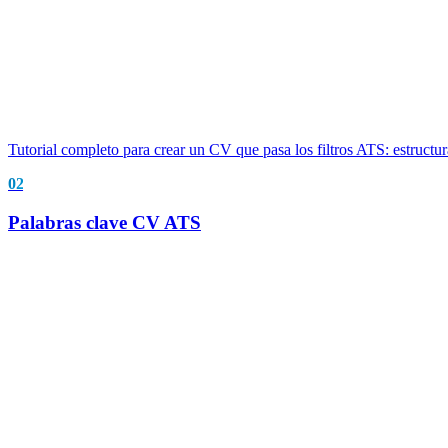
Tutorial completo para crear un CV que pasa los filtros ATS: estructu
02
Palabras clave CV ATS