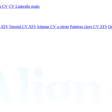
 a CV
CV LinkedIn gratis
s ATS
Tutorial CV ATS
Adaptar CV a oferta
Palabras clave CV ATS
Op
lign