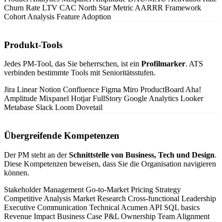
Churn Rate
LTV
CAC
North Star Metric
AARRR Framework
Cohort Analysis
Feature Adoption
Produkt-Tools
Jedes PM-Tool, das Sie beherrschen, ist ein
Profilmarker
. ATS
verbinden bestimmte Tools mit Senioritätsstufen.
Jira
Linear
Notion
Confluence
Figma
Miro
ProductBoard
Aha!
Amplitude
Mixpanel
Hotjar
FullStory
Google Analytics
Looker
Metabase
Slack
Loom
Dovetail
Übergreifende Kompetenzen
Der PM steht an der
Schnittstelle von Business, Tech und Design
.
Diese Kompetenzen beweisen, dass Sie die Organisation navigieren
können.
Stakeholder Management
Go-to-Market
Pricing Strategy
Competitive Analysis
Market Research
Cross-functional Leadership
Executive Communication
Technical Acumen
API
SQL basics
Revenue Impact
Business Case
P&L Ownership
Team Alignment