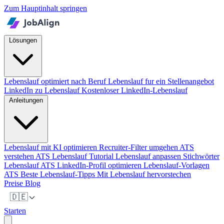
Zum Hauptinhalt springen
Lösungen
Lebenslauf optimiert nach Beruf
Lebenslauf fur ein Stellenangebot
LinkedIn zu Lebenslauf
Kostenloser LinkedIn-Lebenslauf
Anleitungen
Lebenslauf mit KI optimieren
Recruiter-Filter umgehen
ATS
verstehen
ATS Lebenslauf Tutorial
Lebenslauf anpassen
Stichwörter
Lebenslauf ATS
LinkedIn-Profil optimieren
Lebenslauf-Vorlagen
ATS
Beste Lebenslauf-Tipps
Mit Lebenslauf hervorstechen
Preise
Blog
🇩🇪
Starten