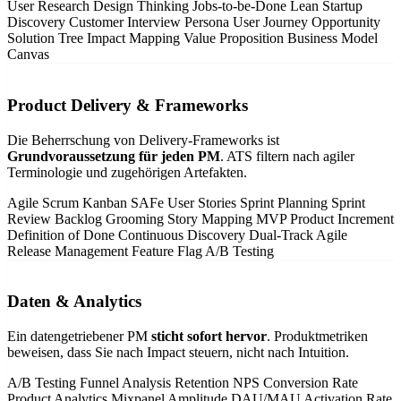
User Research
Design Thinking
Jobs-to-be-Done
Lean Startup
Discovery
Customer Interview
Persona
User Journey
Opportunity
Solution Tree
Impact Mapping
Value Proposition
Business Model
Canvas
Product Delivery & Frameworks
Die Beherrschung von Delivery-Frameworks ist
Grundvoraussetzung für jeden PM
. ATS filtern nach agiler
Terminologie und zugehörigen Artefakten.
Agile
Scrum
Kanban
SAFe
User Stories
Sprint Planning
Sprint
Review
Backlog Grooming
Story Mapping
MVP
Product Increment
Definition of Done
Continuous Discovery
Dual-Track Agile
Release Management
Feature Flag
A/B Testing
Daten & Analytics
Ein datengetriebener PM
sticht sofort hervor
. Produktmetriken
beweisen, dass Sie nach Impact steuern, nicht nach Intuition.
A/B Testing
Funnel Analysis
Retention
NPS
Conversion Rate
Product Analytics
Mixpanel
Amplitude
DAU/MAU
Activation Rate