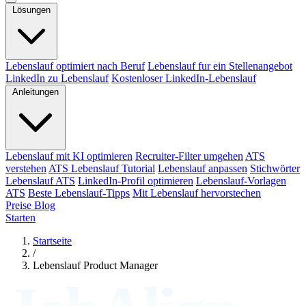
Lösungen
Lebenslauf optimiert nach Beruf
Lebenslauf fur ein Stellenangebot
LinkedIn zu Lebenslauf
Kostenloser LinkedIn-Lebenslauf
Anleitungen
Lebenslauf mit KI optimieren
Recruiter-Filter umgehen
ATS
verstehen
ATS Lebenslauf Tutorial
Lebenslauf anpassen
Stichwörter
Lebenslauf ATS
LinkedIn-Profil optimieren
Lebenslauf-Vorlagen
ATS
Beste Lebenslauf-Tipps
Mit Lebenslauf hervorstechen
Preise
Blog
Starten
Startseite
/
Lebenslauf Product Manager