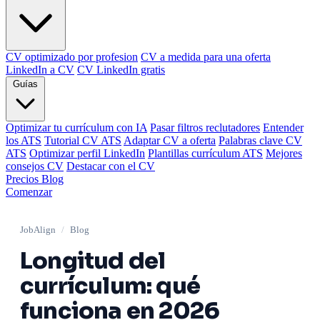
CV optimizado por profesion
CV a medida para una oferta
LinkedIn a CV
CV LinkedIn gratis
Guías
Optimizar tu currículum con IA
Pasar filtros reclutadores
Entender
los ATS
Tutorial CV ATS
Adaptar CV a oferta
Palabras clave CV
ATS
Optimizar perfil LinkedIn
Plantillas currículum ATS
Mejores
consejos CV
Destacar con el CV
Precios
Blog
Comenzar
JobAlign
/
Blog
Longitud del
currículum: qué
funciona en 2026