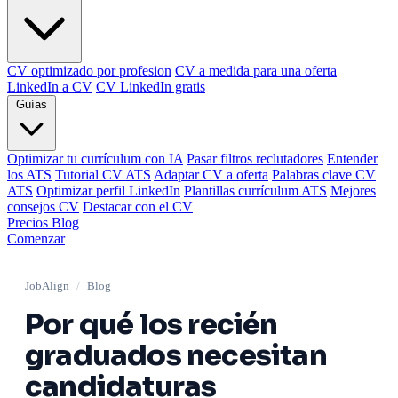
CV optimizado por profesion
CV a medida para una oferta
LinkedIn a CV
CV LinkedIn gratis
Guías
Optimizar tu currículum con IA
Pasar filtros reclutadores
Entender
los ATS
Tutorial CV ATS
Adaptar CV a oferta
Palabras clave CV
ATS
Optimizar perfil LinkedIn
Plantillas currículum ATS
Mejores
consejos CV
Destacar con el CV
Precios
Blog
Comenzar
JobAlign
/
Blog
Por qué los recién
graduados necesitan
candidaturas