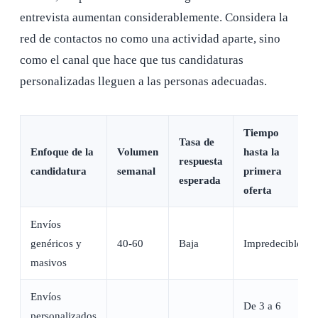
entrevista aumentan considerablemente. Considera la
red de contactos no como una actividad aparte, sino
como el canal que hace que tus candidaturas
personalizadas lleguen a las personas adecuadas.
Tiempo
Tasa de
Enfoque de la
Volumen
hasta la
respuesta
candidatura
semanal
primera
esperada
oferta
Envíos
genéricos y
40-60
Baja
Impredecible
masivos
Envíos
De 3 a 6
personalizados