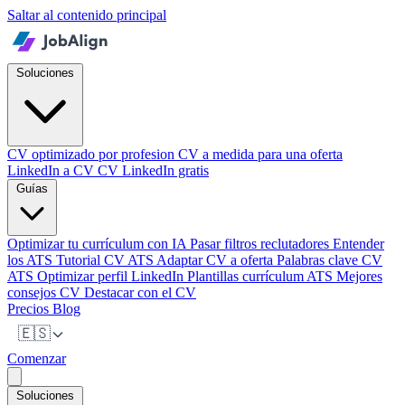
Saltar al contenido principal
Soluciones
CV optimizado por profesion
CV a medida para una oferta
LinkedIn a CV
CV LinkedIn gratis
Guías
Optimizar tu currículum con IA
Pasar filtros reclutadores
Entender
los ATS
Tutorial CV ATS
Adaptar CV a oferta
Palabras clave CV
ATS
Optimizar perfil LinkedIn
Plantillas currículum ATS
Mejores
consejos CV
Destacar con el CV
Precios
Blog
🇪🇸
Comenzar
Soluciones