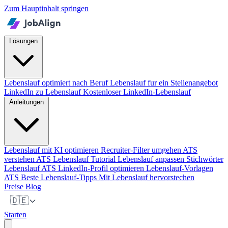
Zum Hauptinhalt springen
Lösungen
Lebenslauf optimiert nach Beruf
Lebenslauf fur ein Stellenangebot
LinkedIn zu Lebenslauf
Kostenloser LinkedIn-Lebenslauf
Anleitungen
Lebenslauf mit KI optimieren
Recruiter-Filter umgehen
ATS
verstehen
ATS Lebenslauf Tutorial
Lebenslauf anpassen
Stichwörter
Lebenslauf ATS
LinkedIn-Profil optimieren
Lebenslauf-Vorlagen
ATS
Beste Lebenslauf-Tipps
Mit Lebenslauf hervorstechen
Preise
Blog
🇩🇪
Starten