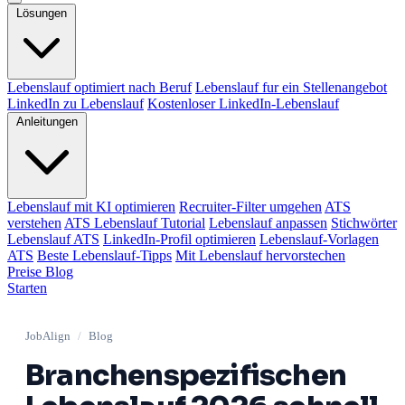
Lösungen
Lebenslauf optimiert nach Beruf
Lebenslauf fur ein Stellenangebot
LinkedIn zu Lebenslauf
Kostenloser LinkedIn-Lebenslauf
Anleitungen
Lebenslauf mit KI optimieren
Recruiter-Filter umgehen
ATS
verstehen
ATS Lebenslauf Tutorial
Lebenslauf anpassen
Stichwörter
Lebenslauf ATS
LinkedIn-Profil optimieren
Lebenslauf-Vorlagen
ATS
Beste Lebenslauf-Tipps
Mit Lebenslauf hervorstechen
Preise
Blog
Starten
JobAlign
/
Blog
Branchenspezifischen