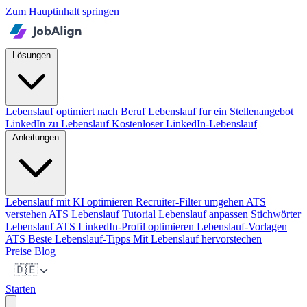
Zum Hauptinhalt springen
Lösungen
Lebenslauf optimiert nach Beruf
Lebenslauf fur ein Stellenangebot
LinkedIn zu Lebenslauf
Kostenloser LinkedIn-Lebenslauf
Anleitungen
Lebenslauf mit KI optimieren
Recruiter-Filter umgehen
ATS
verstehen
ATS Lebenslauf Tutorial
Lebenslauf anpassen
Stichwörter
Lebenslauf ATS
LinkedIn-Profil optimieren
Lebenslauf-Vorlagen
ATS
Beste Lebenslauf-Tipps
Mit Lebenslauf hervorstechen
Preise
Blog
🇩🇪
Starten