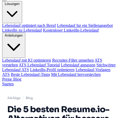
Lösungen
Lebenslauf optimiert nach Beruf
Lebenslauf fur ein Stellenangebot
LinkedIn zu Lebenslauf
Kostenloser LinkedIn-Lebenslauf
Anleitungen
Lebenslauf mit KI optimieren
Recruiter-Filter umgehen
ATS
verstehen
ATS Lebenslauf Tutorial
Lebenslauf anpassen
Stichwörter
Lebenslauf ATS
LinkedIn-Profil optimieren
Lebenslauf-Vorlagen
ATS
Beste Lebenslauf-Tipps
Mit Lebenslauf hervorstechen
Preise
Blog
Starten
JobAlign
/
Blog
Die 5 besten Resume.io-