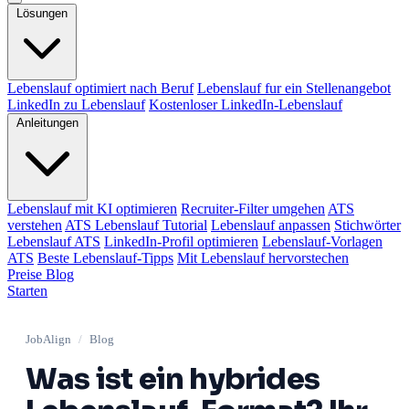
Lösungen
Lebenslauf optimiert nach Beruf
Lebenslauf fur ein Stellenangebot
LinkedIn zu Lebenslauf
Kostenloser LinkedIn-Lebenslauf
Anleitungen
Lebenslauf mit KI optimieren
Recruiter-Filter umgehen
ATS
verstehen
ATS Lebenslauf Tutorial
Lebenslauf anpassen
Stichwörter
Lebenslauf ATS
LinkedIn-Profil optimieren
Lebenslauf-Vorlagen
ATS
Beste Lebenslauf-Tipps
Mit Lebenslauf hervorstechen
Preise
Blog
Starten
JobAlign
/
Blog
Was ist ein hybrides