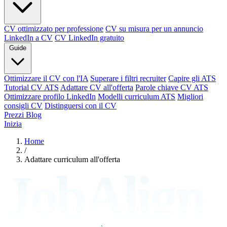
CV ottimizzato per professione
CV su misura per un annuncio
LinkedIn a CV
CV LinkedIn gratuito
Guide
Ottimizzare il CV con l'IA
Superare i filtri recruiter
Capire gli ATS
Tutorial CV ATS
Adattare CV all'offerta
Parole chiave CV ATS
Ottimizzare profilo LinkedIn
Modelli curriculum ATS
Migliori
consigli CV
Distinguersi con il CV
Prezzi
Blog
Inizia
Home
/
Adattare curriculum all'offerta
JobAlign