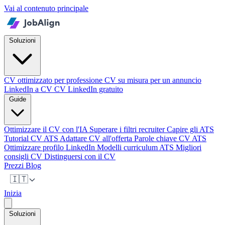
Vai al contenuto principale
Soluzioni
CV ottimizzato per professione
CV su misura per un annuncio
LinkedIn a CV
CV LinkedIn gratuito
Guide
Ottimizzare il CV con l'IA
Superare i filtri recruiter
Capire gli ATS
Tutorial CV ATS
Adattare CV all'offerta
Parole chiave CV ATS
Ottimizzare profilo LinkedIn
Modelli curriculum ATS
Migliori
consigli CV
Distinguersi con il CV
Prezzi
Blog
🇮🇹
Inizia
Soluzioni