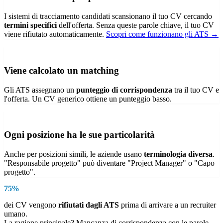
I sistemi di tracciamento candidati scansionano il tuo CV cercando
termini specifici
dell'offerta. Senza queste parole chiave, il tuo CV
viene rifiutato automaticamente.
Scopri come funzionano gli ATS →
Viene calcolato un matching
Gli ATS assegnano un
punteggio di corrispondenza
tra il tuo CV e
l'offerta. Un CV generico ottiene un punteggio basso.
Ogni posizione ha le sue particolarità
Anche per posizioni simili, le aziende usano
terminologia diversa
.
"Responsabile progetto" può diventare "Project Manager" o "Capo
progetto".
75%
dei CV vengono
rifiutati dagli ATS
prima di arrivare a un recruiter
umano.
La ragione principale? Mancanza di corrispondenza con le parole