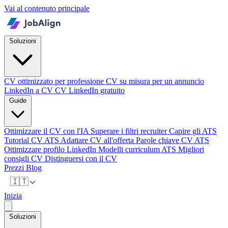
Vai al contenuto principale
Soluzioni
CV ottimizzato per professione
CV su misura per un annuncio
LinkedIn a CV
CV LinkedIn gratuito
Guide
Ottimizzare il CV con l'IA
Superare i filtri recruiter
Capire gli ATS
Tutorial CV ATS
Adattare CV all'offerta
Parole chiave CV ATS
Ottimizzare profilo LinkedIn
Modelli curriculum ATS
Migliori
consigli CV
Distinguersi con il CV
Prezzi
Blog
🇮🇹
Inizia
Soluzioni