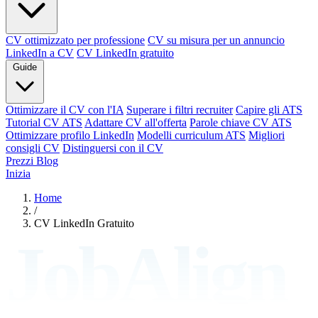
CV ottimizzato per professione
CV su misura per un annuncio
LinkedIn a CV
CV LinkedIn gratuito
Guide
Ottimizzare il CV con l'IA
Superare i filtri recruiter
Capire gli ATS
Tutorial CV ATS
Adattare CV all'offerta
Parole chiave CV ATS
Ottimizzare profilo LinkedIn
Modelli curriculum ATS
Migliori
consigli CV
Distinguersi con il CV
Prezzi
Blog
Inizia
Home
/
CV LinkedIn Gratuito
JobAlign