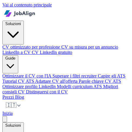
Vai al contenuto principale
Soluzioni
CV ottimizzato per professione
CV su misura per un annuncio
LinkedIn a CV
CV LinkedIn gratuito
Guide
Ottimizzare il CV con l'IA
Superare i filtri recruiter
Capire gli ATS
Tutorial CV ATS
Adattare CV all'offerta
Parole chiave CV ATS
Ottimizzare profilo LinkedIn
Modelli curriculum ATS
Migliori
consigli CV
Distinguersi con il CV
Prezzi
Blog
🇮🇹
Inizia
Soluzioni