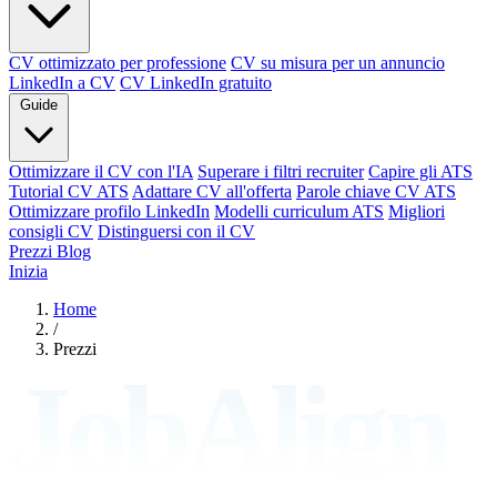
CV ottimizzato per professione
CV su misura per un annuncio
LinkedIn a CV
CV LinkedIn gratuito
Guide
Ottimizzare il CV con l'IA
Superare i filtri recruiter
Capire gli ATS
Tutorial CV ATS
Adattare CV all'offerta
Parole chiave CV ATS
Ottimizzare profilo LinkedIn
Modelli curriculum ATS
Migliori
consigli CV
Distinguersi con il CV
Prezzi
Blog
Inizia
Home
/
Prezzi
JobAlign