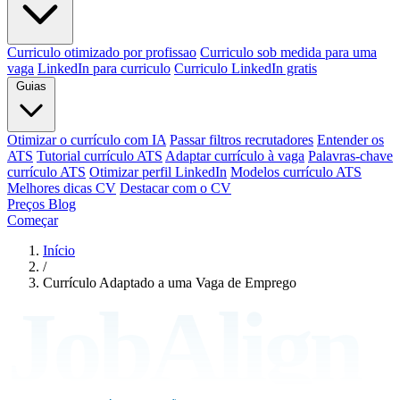
Curriculo otimizado por profissao
Curriculo sob medida para uma
vaga
LinkedIn para curriculo
Curriculo LinkedIn gratis
Guias
Otimizar o currículo com IA
Passar filtros recrutadores
Entender os
ATS
Tutorial currículo ATS
Adaptar currículo à vaga
Palavras-chave
currículo ATS
Otimizar perfil LinkedIn
Modelos currículo ATS
Melhores dicas CV
Destacar com o CV
Preços
Blog
Começar
Início
/
Currículo Adaptado a uma Vaga de Emprego
JobAlign