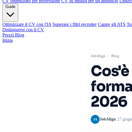
CV ottimizzato per professione
CV su misura per un annuncio
Linke
Guide
Ottimizzare il CV con l'IA
Superare i filtri recruiter
Capire gli ATS
Tu
Distinguersi con il CV
Prezzi
Blog
Inizia
JobAlign
/
Blog
Cos'è
forma
2026
JobAlign
·
27 giug
JA