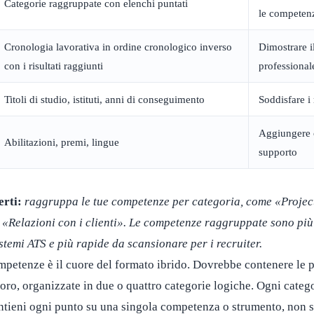
Categorie raggruppate con elenchi puntati
le competen
Cronologia lavorativa in ordine cronologico inverso
Dimostrare i
con i risultati raggiunti
professional
Titoli di studio, istituti, anni di conseguimento
Soddisfare i 
Aggiungere c
Abilitazioni, premi, lingue
supporto
erti:
raggruppa le tue competenze per categoria, come «Proje
o «Relazioni con i clienti». Le competenze raggruppate sono più 
istemi ATS e più rapide da scansionare per i recruiter.
mpetenze è il cuore del formato ibrido. Dovrebbe contenere le p
oro, organizzate in due o quattro categorie logiche. Ogni categor
ntieni ogni punto su una singola competenza o strumento, non su