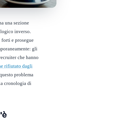
na una sezione
logico inverso.
forti e prosegue
emporaneamente: gli
recruiter che hanno
e rifiutato dagli
e questo problema
la cronologia di
'è