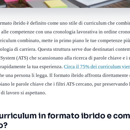
rmato ibrido è definito come uno stile di curriculum che combi
 alle competenze con una cronologia lavorativa in ordine crono
iculum combinato, mette in primo piano le tue competenze più 
ologia di carriera. Questa struttura serve due destinatari cont
System (ATS) che scansionano alla ricerca di parole chiave e i 
 rapidamente la tua esperienza.
Circa il 75% dei curriculum vien
e una persona li legga. Il formato ibrido affronta direttament
iano le parole chiave che i filtri ATS cercano, pur preservando 
 di lavoro si aspettano.
urriculum in formato ibrido e com
o?