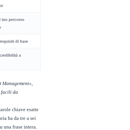
ze
l tuo percorso
e
requisiti di base
redibilità a
ct Management»,
facili da
arole chiave esatte
ia ha da tre a sei
 una frase intera.