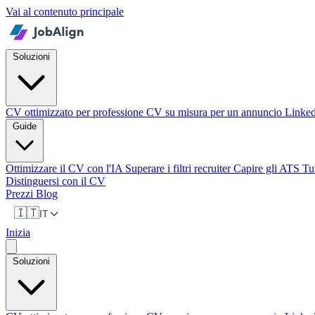
Vai al contenuto principale
Soluzioni
CV ottimizzato per professione
CV su misura per un annuncio
Linke
Guide
Ottimizzare il CV con l'IA
Superare i filtri recruiter
Capire gli ATS
Tu
Distinguersi con il CV
Prezzi
Blog
🇮🇹
IT
Inizia
Soluzioni