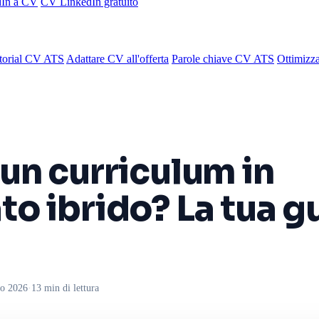
dIn a CV
CV LinkedIn gratuito
torial CV ATS
Adattare CV all'offerta
Parole chiave CV ATS
Ottimizza
 un curriculum in
to ibrido? La tua g
no 2026
·
13 min di lettura