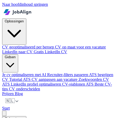
Naar hoofdinhoud springen
Oplossingen
CV geoptimaliseerd per beroep
CV op maat voor een vacature
LinkedIn naar CV
Gratis LinkedIn CV
Gidsen
Je cv optimaliseren met AI
Recruiter-filters passeren
ATS begrijpen
CV Tutorial ATS
CV aanpassen aan vacature
Zoekwoorden CV
ATS
LinkedIn profiel optimaliseren
CV-sjablonen ATS
Beste CV-
tips
CV onderscheiden
Prijzen
Blog
🇳🇱
Start