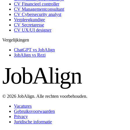
CV Financieel controller
CV Managementconsultant
CV Cybersecurity analyst
Verpleegkundige
CV Secretaresse
CV UX/UI designer
Vergelijkingen
ChatGPT vs JobAlign
JobAlign vs Rezi
JobAlign
© 2026 JobAlign. Alle rechten voorbehouden.
Vacatures
Gebruiksvoorwaarden
Privacy
Juridische informatie