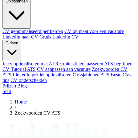
Oplossingen
CV geoptimaliseerd per beroep
CV op maat voor een vacature
LinkedIn naar CV
Gratis LinkedIn CV
Gidsen
Je cv optimaliseren met AI
Recruiter-filters passeren
ATS begrijpen
CV Tutorial ATS
CV aanpassen aan vacature
Zoekwoorden CV
ATS
LinkedIn profiel optimaliseren
CV-sjablonen ATS
Beste CV-
tips
CV onderscheiden
Prijzen
Blog
Start
Home
/
Zoekwoorden CV ATS
JobAlign