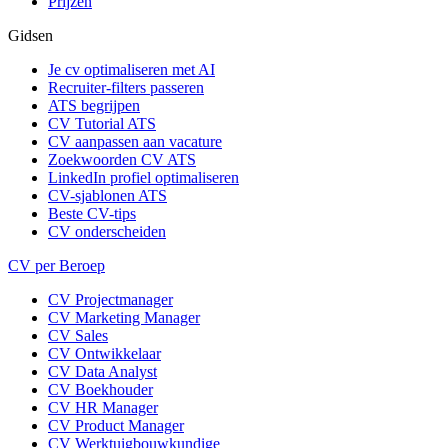
Prijzen
Gidsen
Je cv optimaliseren met AI
Recruiter-filters passeren
ATS begrijpen
CV Tutorial ATS
CV aanpassen aan vacature
Zoekwoorden CV ATS
LinkedIn profiel optimaliseren
CV-sjablonen ATS
Beste CV-tips
CV onderscheiden
CV per Beroep
CV Projectmanager
CV Marketing Manager
CV Sales
CV Ontwikkelaar
CV Data Analyst
CV Boekhouder
CV HR Manager
CV Product Manager
CV Werktuigbouwkundige