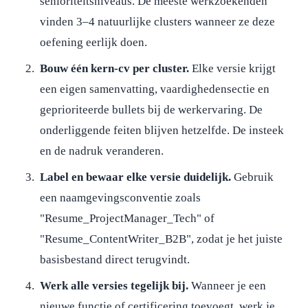
senioriteitsniveaus. De meeste werkzoekenden
vinden 3–4 natuurlijke clusters wanneer ze deze
oefening eerlijk doen.
Bouw één kern-cv per cluster.
Elke versie krijgt
een eigen samenvatting, vaardighedensectie en
geprioriteerde bullets bij de werkervaring. De
onderliggende feiten blijven hetzelfde. De insteek
en de nadruk veranderen.
Label en bewaar elke versie duidelijk.
Gebruik
een naamgevingsconventie zoals
"Resume_ProjectManager_Tech" of
"Resume_ContentWriter_B2B", zodat je het juiste
basisbestand direct terugvindt.
Werk alle versies tegelijk bij.
Wanneer je een
nieuwe functie of certificering toevoegt, werk je