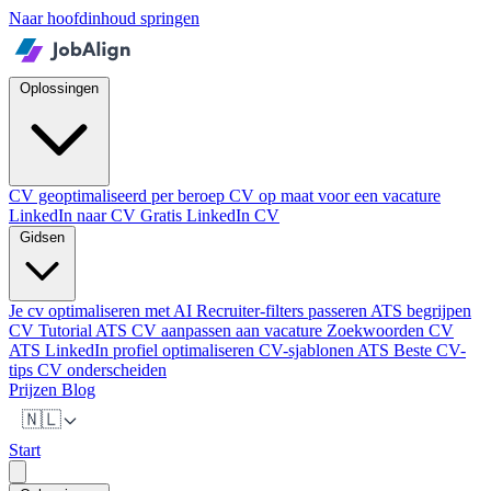
Naar hoofdinhoud springen
Oplossingen
CV geoptimaliseerd per beroep
CV op maat voor een vacature
LinkedIn naar CV
Gratis LinkedIn CV
Gidsen
Je cv optimaliseren met AI
Recruiter-filters passeren
ATS begrijpen
CV Tutorial ATS
CV aanpassen aan vacature
Zoekwoorden CV
ATS
LinkedIn profiel optimaliseren
CV-sjablonen ATS
Beste CV-
tips
CV onderscheiden
Prijzen
Blog
🇳🇱
Start