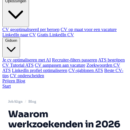
Oplossingen
CV geoptimaliseerd per beroep
CV op maat voor een vacature
LinkedIn naar CV
Gratis LinkedIn CV
Gidsen
Je cv optimaliseren met AI
Recruiter-filters passeren
ATS begrijpen
CV Tutorial ATS
CV aanpassen aan vacature
Zoekwoorden CV
ATS
LinkedIn profiel optimaliseren
CV-sjablonen ATS
Beste CV-
tips
CV onderscheiden
Prijzen
Blog
Start
JobAlign
/
Blog
Waarom
werkzoekenden in 2026