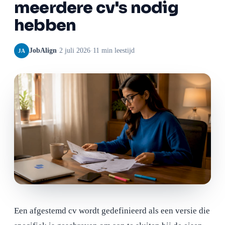
meerdere cv's nodig
hebben
JobAlign
·
2 juli 2026
·
11 min leestijd
JA
Een afgestemd cv wordt gedefinieerd als een versie die