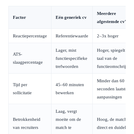
Meerdere
Factor
Eén generiek cv
afgestemde cv's
Reactiepercentage
Referentiewaarde
2–3x hoger
Lager, mist
Hoger, spiegelt de
ATS-
functiespecifieke
taal van de
slaagpercentage
trefwoorden
functieomschrijvin
Minder dan 60
Tijd per
45–60 minuten
seconden laatste
sollicitatie
bewerken
aanpassingen
Laag, vergt
Betrokkenheid
moeite om de
Hoog, de match is
van recruiters
match te
direct en duidelijk