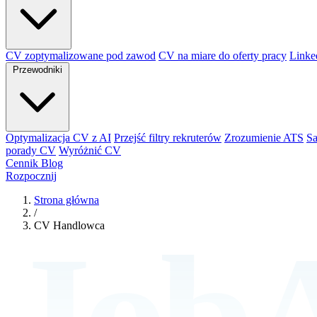
CV zoptymalizowane pod zawod
CV na miare do oferty pracy
Linke
Przewodniki
Optymalizacja CV z AI
Przejść filtry rekruterów
Zrozumienie ATS
S
porady CV
Wyróżnić CV
Cennik
Blog
Rozpocznij
Strona główna
/
CV Handlowca
JobA