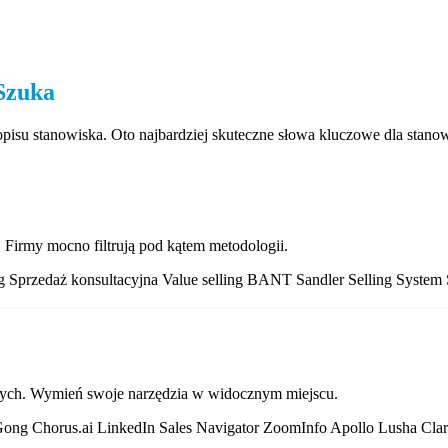
Szuka
pisu stanowiska. Oto najbardziej skuteczne słowa kluczowe dla stano
irmy mocno filtrują pod kątem metodologii.
ng
Sprzedaż konsultacyjna
Value selling
BANT
Sandler Selling System
ych. Wymień swoje narzędzia w widocznym miejscu.
Gong
Chorus.ai
LinkedIn Sales Navigator
ZoomInfo
Apollo
Lusha
Cla