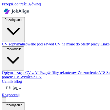
Przejdź do treści głównej
Rozwiązania
CV zoptymalizowane pod zawod
CV na miare do oferty pracy
Linke
Przewodniki
Optymalizacja CV z AI
Przejść filtry rekruterów
Zrozumienie ATS
S
porady CV
Wyróżnić CV
Cennik
Blog
🇵🇱
PL
Rozpocznij
Rozwiązania