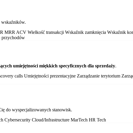
h wskaźników.
RR
MRR
ACV
Wielkość transakcji
Wskaźnik zamknięcia
Wskaźnik ko
to przychodów
ących umiejętności miękkich specyficznych dla sprzedaży
.
scovery calls
Umiejętności prezentacyjne
Zarządzanie terytorium
Zarzą
ę do wyspecjalizowanych stanowisk.
ch
Cybersecurity
Cloud/Infrastructure
MarTech
HR Tech