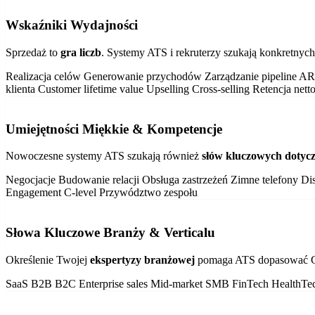
Wskaźniki Wydajności
Sprzedaż to
gra liczb
. Systemy ATS i rekruterzy szukają konkretnyc
Realizacja celów
Generowanie przychodów
Zarządzanie pipeline
A
klienta
Customer lifetime value
Upselling
Cross-selling
Retencja net
Umiejętności Miękkie & Kompetencje
Nowoczesne systemy ATS szukają również
słów kluczowych dotycz
Negocjacje
Budowanie relacji
Obsługa zastrzeżeń
Zimne telefony
Di
Engagement C-level
Przywództwo zespołu
Słowa Kluczowe Branży & Verticalu
Określenie Twojej
ekspertyzy branżowej
pomaga ATS dopasować Ci
SaaS
B2B
B2C
Enterprise sales
Mid-market
SMB
FinTech
HealthTe