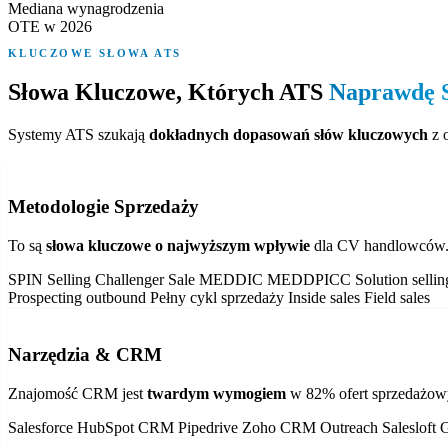
Mediana wynagrodzenia
OTE w 2026
KLUCZOWE SŁOWA ATS
Słowa Kluczowe, Których ATS
Naprawdę 
Systemy ATS szukają
dokładnych dopasowań słów kluczowych
z o
Metodologie Sprzedaży
To są
słowa kluczowe o najwyższym wpływie
dla CV handlowców. F
SPIN Selling
Challenger Sale
MEDDIC
MEDDPICC
Solution selli
Prospecting outbound
Pełny cykl sprzedaży
Inside sales
Field sales
Narzędzia & CRM
Znajomość CRM jest
twardym wymogiem
w 82% ofert sprzedażow
Salesforce
HubSpot CRM
Pipedrive
Zoho CRM
Outreach
Salesloft