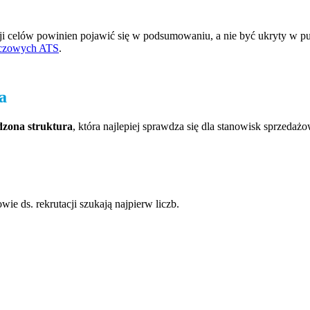
cji celów powinien pojawić się w podsumowaniu, a nie być ukryty w pun
luczowych ATS
.
a
zona struktura
, która najlepiej sprawdza się dla stanowisk sprzedaż
ie ds. rekrutacji szukają najpierw liczb.