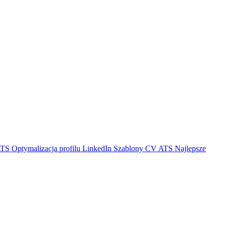
ATS
Optymalizacja profilu LinkedIn
Szablony CV ATS
Najlepsze