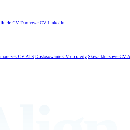
dIn do CV
Darmowe CV LinkedIn
amouczek CV ATS
Dostosowanie CV do oferty
Słowa kluczowe CV 
lign