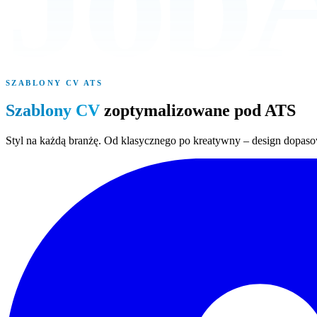
SZABLONY CV ATS
Szablony CV
zoptymalizowane pod ATS
Styl na każdą branżę. Od klasycznego po kreatywny – design dopas