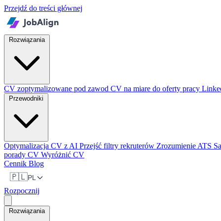
Przejdź do treści głównej
Rozwiązania
CV zoptymalizowane pod zawod
CV na miare do oferty pracy
Linke
Przewodniki
Optymalizacja CV z AI
Przejść filtry rekruterów
Zrozumienie ATS
S
porady CV
Wyróżnić CV
Cennik
Blog
🇵🇱
PL
Rozpocznij
Rozwiązania