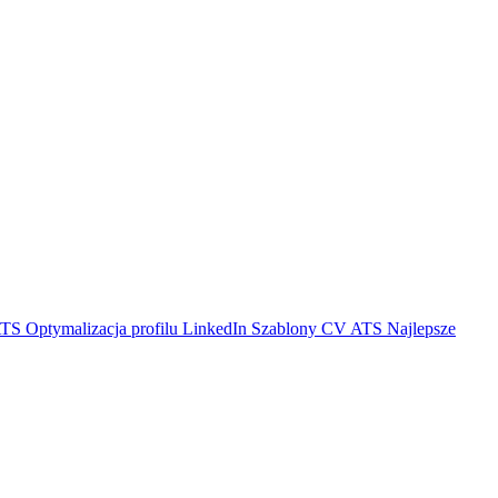
ATS
Optymalizacja profilu LinkedIn
Szablony CV ATS
Najlepsze