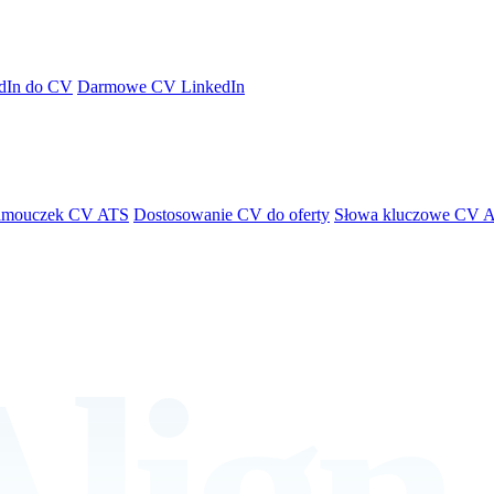
dIn do CV
Darmowe CV LinkedIn
amouczek CV ATS
Dostosowanie CV do oferty
Słowa kluczowe CV 
lign