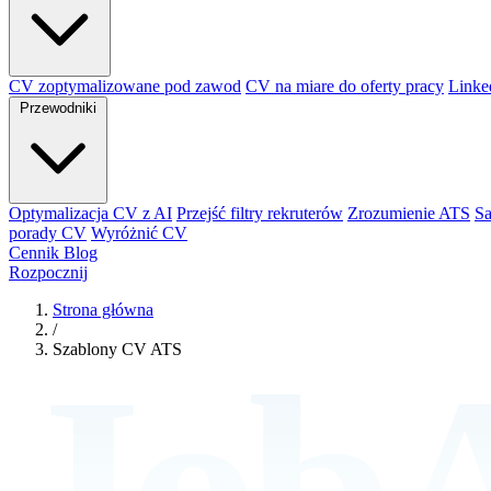
CV zoptymalizowane pod zawod
CV na miare do oferty pracy
Linke
Przewodniki
Optymalizacja CV z AI
Przejść filtry rekruterów
Zrozumienie ATS
S
porady CV
Wyróżnić CV
Cennik
Blog
Rozpocznij
Strona główna
/
Szablony CV ATS
JobA