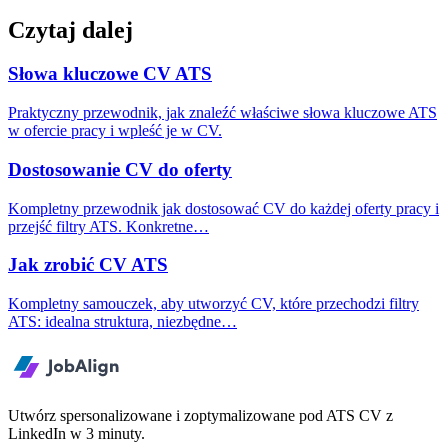
Czytaj dalej
Słowa kluczowe CV ATS
Praktyczny przewodnik, jak znaleźć właściwe słowa kluczowe ATS
w ofercie pracy i wpleść je w CV.
Dostosowanie CV do oferty
Kompletny przewodnik jak dostosować CV do każdej oferty pracy i
przejść filtry ATS. Konkretne…
Jak zrobić CV ATS
Kompletny samouczek, aby utworzyć CV, które przechodzi filtry
ATS: idealna struktura, niezbędne…
Utwórz spersonalizowane i zoptymalizowane pod ATS CV z
LinkedIn w 3 minuty.