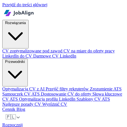
Przejdź do treści głównej
Rozwiązania
CV zoptymalizowane pod zawod
CV na miare do oferty pracy
LinkedIn do CV
Darmowe CV LinkedIn
Przewodniki
Optymalizacja CV z AI
Przejść filtry rekruterów
Zrozumienie ATS
Samouczek CV ATS
Dostosowanie CV do oferty
Słowa kluczowe
CV ATS
Optymalizacja profilu LinkedIn
Szablony CV ATS
Najlepsze porady CV
Wyróżnić CV
Cennik
Blog
🇵🇱
Rozpocznij