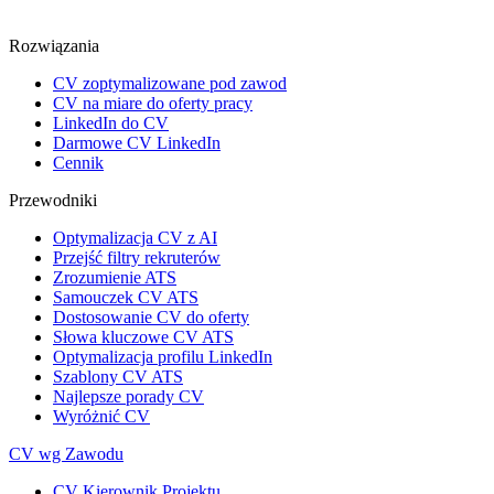
Rozwiązania
CV zoptymalizowane pod zawod
CV na miare do oferty pracy
LinkedIn do CV
Darmowe CV LinkedIn
Cennik
Przewodniki
Optymalizacja CV z AI
Przejść filtry rekruterów
Zrozumienie ATS
Samouczek CV ATS
Dostosowanie CV do oferty
Słowa kluczowe CV ATS
Optymalizacja profilu LinkedIn
Szablony CV ATS
Najlepsze porady CV
Wyróżnić CV
CV wg Zawodu
CV Kierownik Projektu