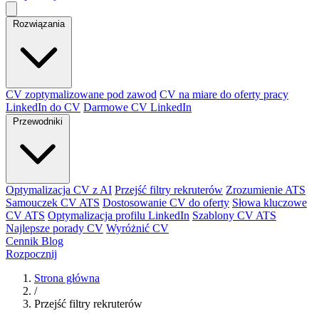
Rozwiązania
CV zoptymalizowane pod zawod
CV na miare do oferty pracy
LinkedIn do CV
Darmowe CV LinkedIn
Przewodniki
Optymalizacja CV z AI
Przejść filtry rekruterów
Zrozumienie ATS
Samouczek CV ATS
Dostosowanie CV do oferty
Słowa kluczowe
CV ATS
Optymalizacja profilu LinkedIn
Szablony CV ATS
Najlepsze porady CV
Wyróżnić CV
Cennik
Blog
Rozpocznij
Strona główna
/
Przejść filtry rekruterów