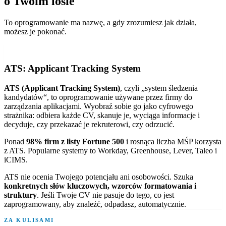
o Twoim losie
To oprogramowanie ma nazwę, a gdy zrozumiesz jak działa,
możesz je pokonać.
ATS: Applicant Tracking System
ATS (Applicant Tracking System)
, czyli „system śledzenia
kandydatów“, to oprogramowanie używane przez firmy do
zarządzania aplikacjami. Wyobraź sobie go jako cyfrowego
strażnika: odbiera każde CV, skanuje je, wyciąga informacje i
decyduje, czy przekazać je rekruterowi, czy odrzucić.
Ponad
98% firm z listy Fortune 500
i rosnąca liczba MŚP korzysta
z ATS. Popularne systemy to Workday, Greenhouse, Lever, Taleo i
iCIMS.
ATS nie ocenia Twojego potencjału ani osobowości. Szuka
konkretnych słów kluczowych, wzorców formatowania i
struktury
. Jeśli Twoje CV nie pasuje do tego, co jest
zaprogramowany, aby znaleźć, odpadasz, automatycznie.
ZA KULISAMI