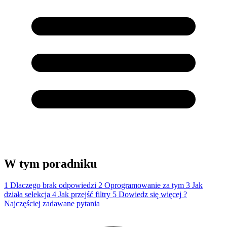
W tym poradniku
1
Dlaczego brak odpowiedzi
2
Oprogramowanie za tym
3
Jak
działa selekcja
4
Jak przejść filtry
5
Dowiedz się więcej
?
Najczęściej zadawane pytania