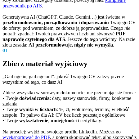
Aby zrozumieć szczegóły działania, przeczytaj nasz
kompletny
przewodnik po ATS
.
Generatywna AI (ChatGPT, Claude, Gemini…) jest świetna w
przeformułowaniu, porządkowaniu i dopasowaniu
Twojego CV
do oferty: pod warunkiem, że dobrze ją poprowadzisz. Czego
nie
potrafi: zgadnąć Twoich prawdziwych liczb ani stworzyć
PDF
naprawdę czytelnego dla ATS
. Jeszcze do tego wrócimy. Na razie
złota zasada:
AI przeformułowuje, nigdy nie wymyśla
.
01
Zbierz materiał wyjściowy
„Garbage in, garbage out”: jakość Twojego CV zależy przede
wszystkim od tego, co dasz AI.
Zbierz wszystko w surowym dokumencie, nie przejmując się formą:
• Twoje
doświadczenia
: daty, nazwy stanowisk, firmy, konkretne
zadania.
• Twoje
wyniki w liczbach
: %, zł, wolumeny, terminy, wielkość
zespołu. To paliwo dla AI: CV bez liczb pozostaje ogólnikowe.
• Twoje
wykształcenie
,
umiejętności
i certyfikaty.
Najprościej: wyjdź od swojego profilu LinkedIn. Możesz go
wyeksportować do PDF
, a potem skopiować tekst, albo skorzystać z