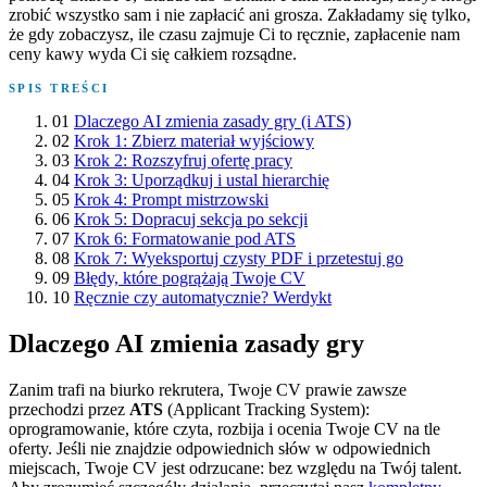
zrobić wszystko sam i nie zapłacić ani grosza. Zakładamy się tylko,
że gdy zobaczysz, ile czasu zajmuje Ci to ręcznie, zapłacenie nam
ceny kawy wyda Ci się całkiem rozsądne.
SPIS TREŚCI
01
Dlaczego AI zmienia zasady gry (i ATS)
02
Krok 1: Zbierz materiał wyjściowy
03
Krok 2: Rozszyfruj ofertę pracy
04
Krok 3: Uporządkuj i ustal hierarchię
05
Krok 4: Prompt mistrzowski
06
Krok 5: Dopracuj sekcja po sekcji
07
Krok 6: Formatowanie pod ATS
08
Krok 7: Wyeksportuj czysty PDF i przetestuj go
09
Błędy, które pogrążają Twoje CV
10
Ręcznie czy automatycznie? Werdykt
Dlaczego AI zmienia zasady gry
Zanim trafi na biurko rekrutera, Twoje CV prawie zawsze
przechodzi przez
ATS
(Applicant Tracking System):
oprogramowanie, które czyta, rozbija i ocenia Twoje CV na tle
oferty. Jeśli nie znajdzie odpowiednich słów w odpowiednich
miejscach, Twoje CV jest odrzucane: bez względu na Twój talent.