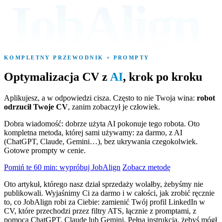
JobAlign
KOMPLETNY PRZEWODNIK + PROMPTY
Optymalizacja CV z
AI
, krok po kroku
Aplikujesz, a w odpowiedzi cisza. Często to nie Twoja wina:
robot
odrzucił Twoje CV
, zanim zobaczył je człowiek.
Dobra wiadomość: dobrze użyta AI pokonuje tego robota. Oto
kompletna metoda, której sami używamy: za darmo, z AI
(ChatGPT, Claude, Gemini…), bez ukrywania czegokolwiek.
Gotowe prompty w cenie.
Pomiń te 60 min: wypróbuj JobAlign
Zobacz metodę
Oto artykuł, którego nasz dział sprzedaży wolałby, żebyśmy nie
publikowali. Wyjaśnimy Ci za darmo i w całości, jak zrobić ręcznie
to, co JobAlign robi za Ciebie: zamienić Twój profil LinkedIn w
CV, które przechodzi przez filtry ATS, łącznie z promptami, z
pomocą ChatGPT, Claude lub Gemini. Pełna instrukcja, żebyś mógł