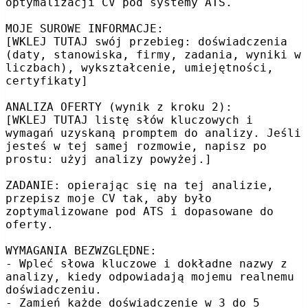
optymalizacji CV pod systemy ATS.

MOJE SUROWE INFORMACJE:

[WKLEJ TUTAJ swój przebieg: doświadczenia 
(daty, stanowiska, firmy, zadania, wyniki w 
liczbach), wykształcenie, umiejętności, 
certyfikaty]

ANALIZA OFERTY (wynik z kroku 2):

[WKLEJ TUTAJ listę słów kluczowych i 
wymagań uzyskaną promptem do analizy. Jeśli 
jesteś w tej samej rozmowie, napisz po 
prostu: użyj analizy powyżej.]

ZADANIE: opierając się na tej analizie, 
przepisz moje CV tak, aby było 
zoptymalizowane pod ATS i dopasowane do 
oferty.

WYMAGANIA BEZWZGLĘDNE:

- Wpleć słowa kluczowe i dokładne nazwy z 
analizy, kiedy odpowiadają mojemu realnemu 
doświadczeniu.

- Zamień każde doświadczenie w 3 do 5 