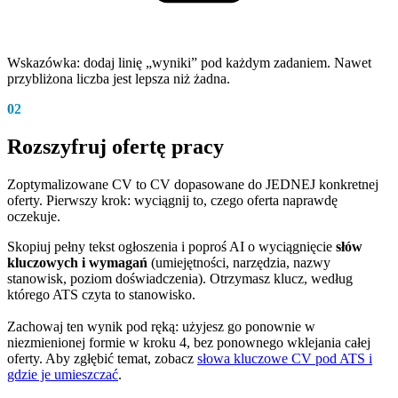
Wskazówka: dodaj linię „wyniki” pod każdym zadaniem. Nawet
przybliżona liczba jest lepsza niż żadna.
02
Rozszyfruj ofertę pracy
Zoptymalizowane CV to CV dopasowane do JEDNEJ konkretnej
oferty. Pierwszy krok: wyciągnij to, czego oferta naprawdę
oczekuje.
Skopiuj pełny tekst ogłoszenia i poproś AI o wyciągnięcie
słów
kluczowych i wymagań
(umiejętności, narzędzia, nazwy
stanowisk, poziom doświadczenia). Otrzymasz klucz, według
którego ATS czyta to stanowisko.
Zachowaj ten wynik pod ręką: użyjesz go ponownie w
niezmienionej formie w kroku 4, bez ponownego wklejania całej
oferty. Aby zgłębić temat, zobacz
słowa kluczowe CV pod ATS i
gdzie je umieszczać
.