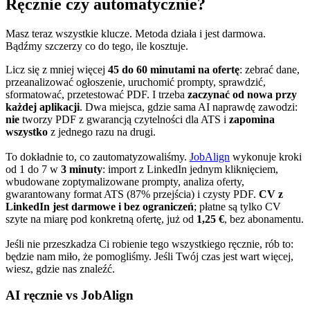
Ręcznie czy automatycznie?
Masz teraz wszystkie klucze. Metoda działa i jest darmowa.
Bądźmy szczerzy co do tego, ile kosztuje.
Licz się z mniej więcej
45 do 60 minutami na ofertę
: zebrać dane,
przeanalizować ogłoszenie, uruchomić prompty, sprawdzić,
sformatować, przetestować PDF. I trzeba
zaczynać od nowa przy
każdej aplikacji
. Dwa miejsca, gdzie sama AI naprawdę zawodzi:
nie
tworzy PDF z gwarancją czytelności dla ATS i
zapomina
wszystko
z jednego razu na drugi.
To dokładnie to, co zautomatyzowaliśmy.
JobAlign
wykonuje kroki
od 1 do 7 w
3 minuty
: import z LinkedIn jednym kliknięciem,
wbudowane zoptymalizowane prompty, analiza oferty,
gwarantowany format ATS (87% przejścia) i czysty PDF.
CV z
LinkedIn jest darmowe i bez ograniczeń
; płatne są tylko CV
szyte na miarę pod konkretną ofertę, już od
1,25 €
, bez abonamentu.
Jeśli nie przeszkadza Ci robienie tego wszystkiego ręcznie, rób to:
będzie nam miło, że pomogliśmy. Jeśli Twój czas jest wart więcej,
wiesz, gdzie nas znaleźć.
AI ręcznie vs JobAlign