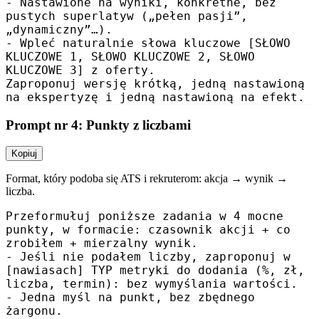
- Nastawione na wyniki, konkretne, bez 
pustych superlatyw („pełen pasji”, 
„dynamiczny”…).

- Wpleć naturalnie słowa kluczowe [SŁOWO 
KLUCZOWE 1, SŁOWO KLUCZOWE 2, SŁOWO 
KLUCZOWE 3] z oferty.

Zaproponuj wersję krótką, jedną nastawioną 
na ekspertyzę i jedną nastawioną na efekt.
Prompt nr 4: Punkty z liczbami
Kopiuj
Format, który podoba się ATS i rekruterom: akcja → wynik →
liczba.
Przeformułuj poniższe zadania w 4 mocne 
punkty, w formacie: czasownik akcji + co 
zrobiłem + mierzalny wynik.

- Jeśli nie podałem liczby, zaproponuj w 
[nawiasach] TYP metryki do dodania (%, zł, 
liczba, termin): bez wymyślania wartości.

- Jedna myśl na punkt, bez zbędnego 
żargonu.
