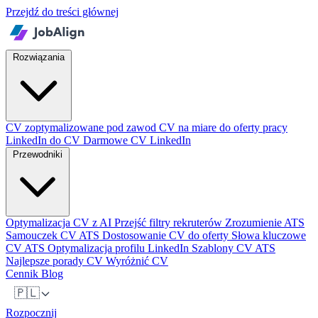
Przejdź do treści głównej
Rozwiązania
CV zoptymalizowane pod zawod
CV na miare do oferty pracy
LinkedIn do CV
Darmowe CV LinkedIn
Przewodniki
Optymalizacja CV z AI
Przejść filtry rekruterów
Zrozumienie ATS
Samouczek CV ATS
Dostosowanie CV do oferty
Słowa kluczowe
CV ATS
Optymalizacja profilu LinkedIn
Szablony CV ATS
Najlepsze porady CV
Wyróżnić CV
Cennik
Blog
🇵🇱
Rozpocznij