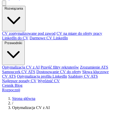
Rozwiązania
CV zoptymalizowane pod zawod
CV na miare do oferty pracy
LinkedIn do CV
Darmowe CV LinkedIn
Przewodniki
Optymalizacja CV z AI
Przejść filtry rekruterów
Zrozumienie ATS
Samouczek CV ATS
Dostosowanie CV do oferty
Słowa kluczowe
CV ATS
Optymalizacja profilu LinkedIn
Szablony CV ATS
Najlepsze porady CV
Wyróżnić CV
Cennik
Blog
Rozpocznij
Strona główna
/
Optymalizacja CV z AI