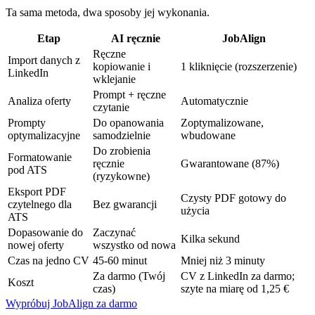
Ta sama metoda, dwa sposoby jej wykonania.
Etap
AI ręcznie
JobAlign
Ręczne
Import danych z
kopiowanie i
1 kliknięcie (rozszerzenie)
LinkedIn
wklejanie
Prompt + ręczne
Analiza oferty
Automatycznie
czytanie
Prompty
Do opanowania
Zoptymalizowane,
optymalizacyjne
samodzielnie
wbudowane
Do zrobienia
Formatowanie
ręcznie
Gwarantowane (87%)
pod ATS
(ryzykowne)
Eksport PDF
Czysty PDF gotowy do
czytelnego dla
Bez gwarancji
użycia
ATS
Dopasowanie do
Zaczynać
Kilka sekund
nowej oferty
wszystko od nowa
Czas na jedno CV
45-60 minut
Mniej niż 3 minuty
Za darmo (Twój
CV z LinkedIn za darmo;
Koszt
czas)
szyte na miarę od 1,25 €
Wypróbuj JobAlign za darmo