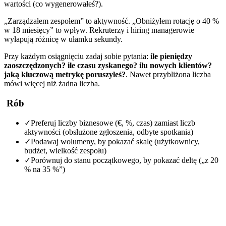
wartości (co wygenerowałeś?).
„Zarządzałem zespołem” to aktywność. „Obniżyłem rotację o 40 %
w 18 miesięcy” to wpływ. Rekruterzy i hiring managerowie
wyłapują różnicę w ułamku sekundy.
Przy każdym osiągnięciu zadaj sobie pytania:
ile pieniędzy
zaoszczędzonych? ile czasu zyskanego? ilu nowych klientów?
jaką kluczową metrykę poruszyłeś?
. Nawet przybliżona liczba
mówi więcej niż żadna liczba.
Rób
✓
Preferuj liczby biznesowe (€, %, czas) zamiast liczb
aktywności (obsłużone zgłoszenia, odbyte spotkania)
✓
Podawaj wolumeny, by pokazać skalę (użytkownicy,
budżet, wielkość zespołu)
✓
Porównuj do stanu początkowego, by pokazać deltę („z 20
% na 35 %”)