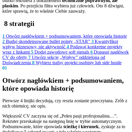
biurko rekrutera z dokumentem
technicznie poprawnym, ale
płaskim
. Po przejściu filtra wybiera już człowiek. Oto 8 dźwigni,
które sprawią, że to właśnie Ciebie zauważy.
8 strategii
1
Otwórz nagłówkiem + podsumowaniem, które opowiada historię
2
Buduj skondensowane bullet pointy „STAR”
3
Kwantyfikuj
wpływ biznesowy, nie aktywność
4
Podawaj konkretne projekty
wraz z linkami
5
Dodaj zawodowe soft signals
6
Dopasuj nagłówek
CV do oferty
7
Utwórz sekcję „Wpływ” oddzieloną od
Doświadczenia
8
Wybierz trafny projekt osobisty lub side hustle
01
Otwórz nagłówkiem + podsumowaniem,
które opowiada historię
Pierwsze 4 linijki decydują, czy reszta zostanie przeczytana. Zrób z
nich obietnicę, nie opis.
Większość CV zaczyna się od „Pełen pasji profesjonalista…”.
Rekruter przeskakuje na następną linię w trybie automatycznym.
Podsumowanie, które opowiada
ścieżkę i kierunek
, zyskuje za to
dodatkowe 5 sekund uwagi: a tyle właśnie wystarczy.