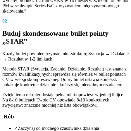
wydany produkt: 1,2 mln € ARR w 14 miesięcy. Szukam roli Senior
PM w scale-upie Series B/C z wyzwaniem międzynarodowego
skalowania.”
02
Buduj skondensowane bullet pointy
„STAR”
Każdy bullet powinien trzymać mini-strukturę Sytuacja → Działanie
→ Rezultat w 1-2 linijkach.
Metoda STAR (Sytuacja, Zadanie, Działanie, Rezultat) jest znana z
rozmów kwalifikacyjnych: sprawdza się również w bullet pointach
CV w wersji skompresowanej. Dobry bullet ustawia kontekst,
pokazuje konkretne działanie i kończy się mierzalnym rezultatem.
Dzięki temu rekruter dostaje pełną mini-opowieść w jednej linijce.
Na 8-10 bulletach Twoje CV opowiada 8-10 konkretnych
zwycięstw: znacznie mocniej niż lista obowiązków.
Rób
✓
Zaczynaj od mocnego czasownika działania