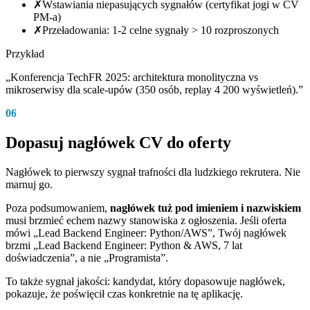
✗
Wstawiania niepasujących sygnałów (certyfikat jogi w CV
PM-a)
✗
Przeładowania: 1-2 celne sygnały > 10 rozproszonych
Przykład
„Konferencja TechFR 2025: architektura monolityczna vs
mikroserwisy dla scale-upów (350 osób, replay 4 200 wyświetleń).”
06
Dopasuj nagłówek CV do oferty
Nagłówek to pierwszy sygnał trafności dla ludzkiego rekrutera. Nie
marnuj go.
Poza podsumowaniem,
nagłówek tuż pod imieniem i nazwiskiem
musi brzmieć echem nazwy stanowiska z ogłoszenia. Jeśli oferta
mówi „Lead Backend Engineer: Python/AWS”, Twój nagłówek
brzmi „Lead Backend Engineer: Python & AWS, 7 lat
doświadczenia”, a nie „Programista”.
To także sygnał jakości: kandydat, który dopasowuje nagłówek,
pokazuje, że poświęcił czas konkretnie na tę aplikację.