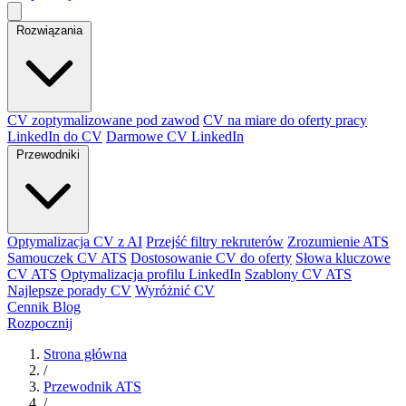
Rozwiązania
CV zoptymalizowane pod zawod
CV na miare do oferty pracy
LinkedIn do CV
Darmowe CV LinkedIn
Przewodniki
Optymalizacja CV z AI
Przejść filtry rekruterów
Zrozumienie ATS
Samouczek CV ATS
Dostosowanie CV do oferty
Słowa kluczowe
CV ATS
Optymalizacja profilu LinkedIn
Szablony CV ATS
Najlepsze porady CV
Wyróżnić CV
Cennik
Blog
Rozpocznij
Strona główna
/
Przewodnik ATS
/