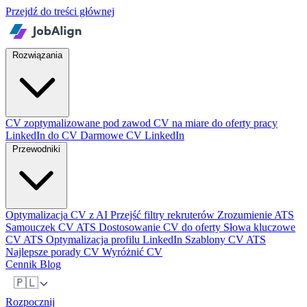
Przejdź do treści głównej
Rozwiązania
CV zoptymalizowane pod zawod
CV na miare do oferty pracy
LinkedIn do CV
Darmowe CV LinkedIn
Przewodniki
Optymalizacja CV z AI
Przejść filtry rekruterów
Zrozumienie ATS
Samouczek CV ATS
Dostosowanie CV do oferty
Słowa kluczowe
CV ATS
Optymalizacja profilu LinkedIn
Szablony CV ATS
Najlepsze porady CV
Wyróżnić CV
Cennik
Blog
🇵🇱
Rozpocznij