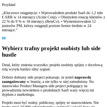
Przykład
„Kluczowe osiągnięcia: • Wprowadziłem produkt SaaS do 1,2 mln
€ ARR w 14 miesięcy (Acme Corp). • Obniżyłem rotację klientów z
22 % do 9 % w 18 miesięcy (BetaCo). • Wymentorowałem 12
juniorów PM, którzy osiągnęli poziom Senior średnio w 24
miesiące.”
08
Wybierz trafny projekt osobisty lub side
hustle
Detal, który zmienia wszystko: projekt osobisty spójny z docelową
rolą wysyła bardzo silny sygnał.
Dobrze dobrany side project pokazuje, że jesteś
naprawdę
zaangażowany
w branżę, a nie tylko w niej zatrudniony. Na
stanowisko Product Managera side project polegający na
prowadzeniu newslettera o produktach SaaS waży więcej niż
dyplom z marketingu.
Projekt musi być realny, publiczny, spójny ze stanowiskiem. Nie
trzeba mieć 10 000 subskrybentów: spójność i jakość liczą się