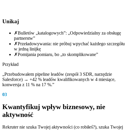
Unikaj
✗
Bulletów „katalogowych”: „Odpowiedzialny za obsługę
partnerstw”
✗
Przeładowywania: nie próbuj wpychać każdego szczegółu
w jedną linijkę
✗
Pomijania pomiaru, bo „to skomplikowane”
Przykład
„Przebudowałem pipeline leadów (zespół 3 SDR, narzędzie
Salesforce) → +42 % leadów kwalifikowanych w 4 miesiące,
konwersja z 11 % na 17 %.”
03
Kwantyfikuj wpływ biznesowy, nie
aktywność
Rekruter nie szuka Twojej aktywności (co robiłeś?), szuka Twojej