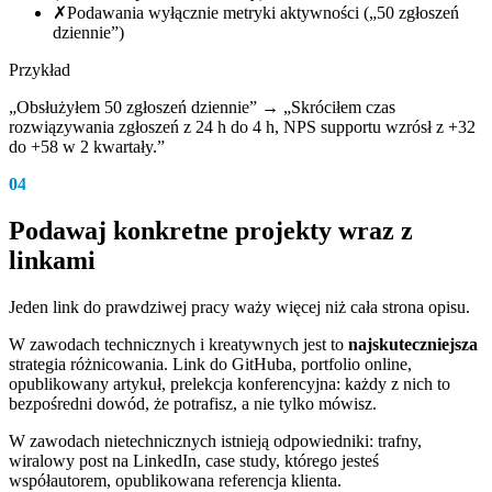
✗
Podawania wyłącznie metryki aktywności („50 zgłoszeń
dziennie”)
Przykład
„Obsłużyłem 50 zgłoszeń dziennie” → „Skróciłem czas
rozwiązywania zgłoszeń z 24 h do 4 h, NPS supportu wzrósł z +32
do +58 w 2 kwartały.”
04
Podawaj konkretne projekty wraz z
linkami
Jeden link do prawdziwej pracy waży więcej niż cała strona opisu.
W zawodach technicznych i kreatywnych jest to
najskuteczniejsza
strategia różnicowania. Link do GitHuba, portfolio online,
opublikowany artykuł, prelekcja konferencyjna: każdy z nich to
bezpośredni dowód, że potrafisz, a nie tylko mówisz.
W zawodach nietechnicznych istnieją odpowiedniki: trafny,
wiralowy post na LinkedIn, case study, którego jesteś
współautorem, opublikowana referencja klienta.