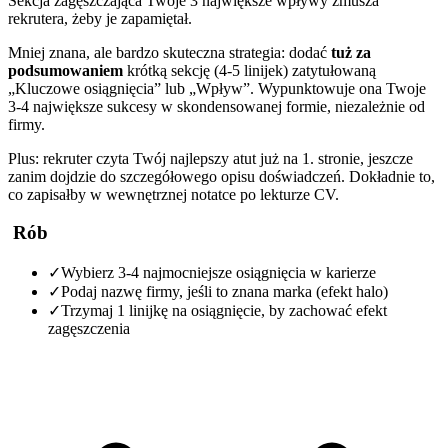
Sekcja zagęszczająca Twoje 3 największe wpływy zmusza
rekrutera, żeby je zapamiętał.
Mniej znana, ale bardzo skuteczna strategia: dodać
tuż za
podsumowaniem
krótką sekcję (4-5 linijek) zatytułowaną
„Kluczowe osiągnięcia” lub „Wpływ”. Wypunktowuje ona Twoje
3-4 największe sukcesy w skondensowanej formie, niezależnie od
firmy.
Plus: rekruter czyta Twój najlepszy atut już na 1. stronie, jeszcze
zanim dojdzie do szczegółowego opisu doświadczeń. Dokładnie to,
co zapisałby w wewnętrznej notatce po lekturze CV.
Rób
✓
Wybierz 3-4 najmocniejsze osiągnięcia w karierze
✓
Podaj nazwę firmy, jeśli to znana marka (efekt halo)
✓
Trzymaj 1 linijkę na osiągnięcie, by zachować efekt
zagęszczenia