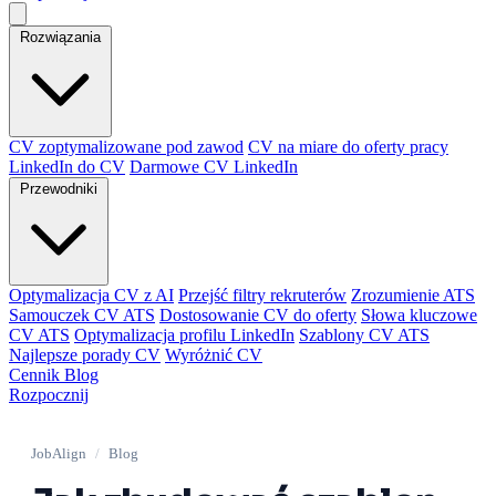
Rozwiązania
CV zoptymalizowane pod zawod
CV na miare do oferty pracy
LinkedIn do CV
Darmowe CV LinkedIn
Przewodniki
Optymalizacja CV z AI
Przejść filtry rekruterów
Zrozumienie ATS
Samouczek CV ATS
Dostosowanie CV do oferty
Słowa kluczowe
CV ATS
Optymalizacja profilu LinkedIn
Szablony CV ATS
Najlepsze porady CV
Wyróżnić CV
Cennik
Blog
Rozpocznij
JobAlign
/
Blog