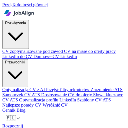
Przejdź do treści głównej
Rozwiązania
CV zoptymalizowane pod zawod
CV na miare do oferty pracy
LinkedIn do CV
Darmowe CV LinkedIn
Przewodniki
Optymalizacja CV z AI
Przejść filtry rekruterów
Zrozumienie ATS
Samouczek CV ATS
Dostosowanie CV do oferty
Słowa kluczowe
CV ATS
Optymalizacja profilu LinkedIn
Szablony CV ATS
Najlepsze porady CV
Wyróżnić CV
Cennik
Blog
🇵🇱
Rozpocznij