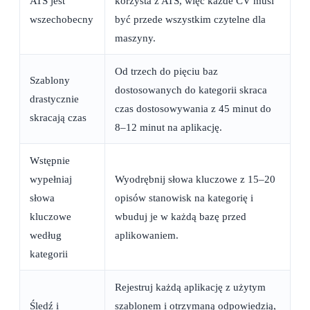
ATS jest
korzysta z ATS, więc każde CV musi
wszechobecny
być przede wszystkim czytelne dla
maszyny.
Od trzech do pięciu baz
Szablony
dostosowanych do kategorii skraca
drastycznie
czas dostosowywania z 45 minut do
skracają czas
8–12 minut na aplikację.
Wstępnie
wypełniaj
Wyodrębnij słowa kluczowe z 15–20
słowa
opisów stanowisk na kategorię i
kluczowe
wbuduj je w każdą bazę przed
według
aplikowaniem.
kategorii
Rejestruj każdą aplikację z użytym
Śledź i
szablonem i otrzymaną odpowiedzią,