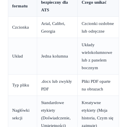
bezpieczny dla
Czego unikać
formatu
ATS
Arial, Calibri,
Czcionki ozdobne
Czcionka
Georgia
lub odręczne
Układy
wielokolumnowe
Układ
Jedna kolumna
lub z panelem
bocznym
.docx lub zwykły
Pliki PDF oparte
Typ pliku
PDF
na obrazach
Standardowe
Kreatywne
Nagłówki
etykiety
etykiety (Moja
sekcji
(Doświadczenie,
historia, Czym się
Umiejętności)
zajmuję)