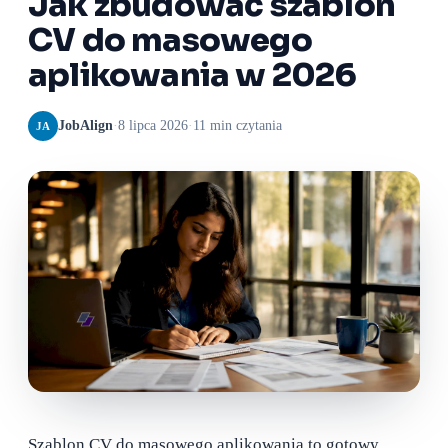
Jak zbudować szablon
CV do masowego
aplikowania w 2026
JobAlign
·
8 lipca 2026
·
11 min czytania
JA
Szablon CV do masowego aplikowania to gotowy,